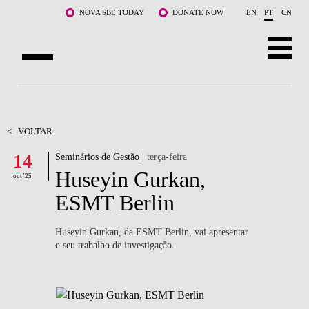
Saltar para o conteúdo principal
NOVA SBE TODAY
DONATE NOW
EN
PT
CN
SOBRE NÓS
CURSOS
<
VOLTAR
14
Seminários de Gestão
| terça-feira
DOCENTES E INVESTIGAÇÃO
Huseyin Gurkan,
out '25
COMUNIDADE
ESMT Berlin
LIFE AT NOVA SBE
Huseyin Gurkan, da ESMT Berlin, vai apresentar
o seu trabalho de investigação.
WHAT'S HAPPENING