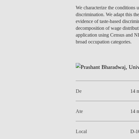
MESTRADOS EXECUTIVOS
We characterize the conditions u
DIVERSIDADE, EQUIDADE E
L
discrimination. We adapt this the
INCLUSÃO
LISBON MBA
evidence of taste-based discrimi
E
decomposition of wage distributi
PROJETOS PARA UM
PROGRAMAS DE
application using Census and NL
FUTURO MELHOR
INTERCÂMBIO
broad occupation categories.
R
MODELO DE GOVERNO
ESCOLAS DE VERÃO
JUNTE-SE A NÓS
FORMAÇÃO DE
EXECUTIVOS
CONTACTOS
De
14 
Ate
14 
Local
D-1