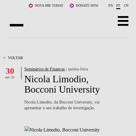
Saltar para o conteúdo principal
NOVA SBE TODAY
DONATE NOW
EN
PT
CN
SOBRE NÓS
CURSOS
<
VOLTAR
30
Seminários de Finanças
| quinta-feira
DOCENTES E INVESTIGAÇÃO
Nicola Limodio,
nov '23
COMUNIDADE
Bocconi University
LIFE AT NOVA SBE
Nicola Limodio, da Bocconi University, vai
apresentar o seu trabalho de investigação.
WHAT'S HAPPENING