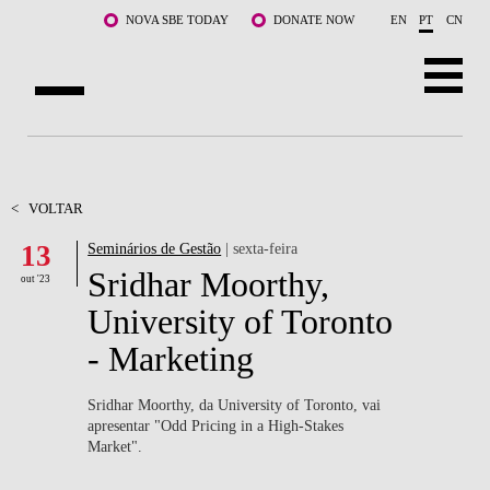
Saltar para o conteúdo principal
NOVA SBE TODAY
DONATE NOW
EN
PT
CN
SOBRE NÓS
CURSOS
<
VOLTAR
13
Seminários de Gestão
| sexta-feira
DOCENTES E INVESTIGAÇÃO
Sridhar Moorthy,
out '23
COMUNIDADE
University of Toronto
- Marketing
LIFE AT NOVA SBE
WHAT'S HAPPENING
Sridhar Moorthy, da University of Toronto, vai
apresentar "Odd Pricing in a High-Stakes
Market".