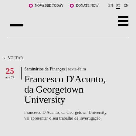
Saltar para o conteúdo principal
NOVA SBE TODAY
DONATE NOW
EN
PT
CN
SOBRE NÓS
CURSOS
<
VOLTAR
25
Seminários de Finanças
| sexta-feira
DOCENTES E INVESTIGAÇÃO
Francesco D'Acunto,
nov '22
COMUNIDADE
da Georgetown
University
LIFE AT NOVA SBE
WHAT'S HAPPENING
Francesco D'Acunto, da Georgetown University,
vai apresentar o seu trabalho de investigação.