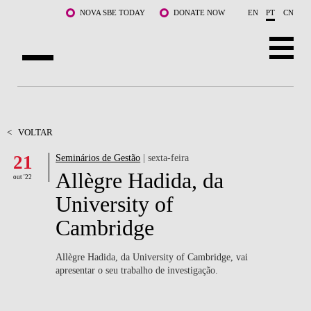
Saltar para o conteúdo principal
NOVA SBE TODAY
DONATE NOW
EN
PT
CN
SOBRE NÓS
CURSOS
<
VOLTAR
21
Seminários de Gestão
| sexta-feira
DOCENTES E INVESTIGAÇÃO
Allègre Hadida, da
out '22
COMUNIDADE
University of
Cambridge
LIFE AT NOVA SBE
WHAT'S HAPPENING
Allègre Hadida, da University of Cambridge, vai
apresentar o seu trabalho de investigação.