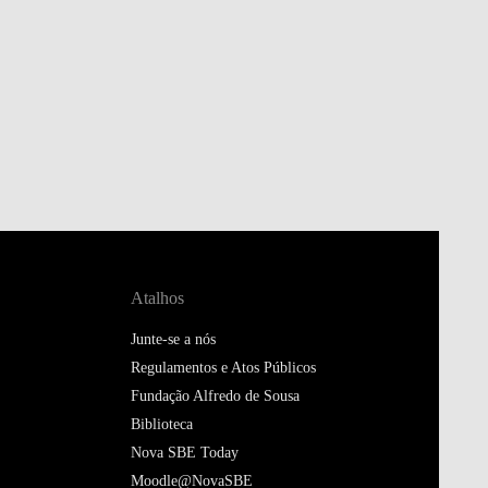
Atalhos
Junte-se a nós
Regulamentos e Atos Públicos
Fundação Alfredo de Sousa
Biblioteca
Nova SBE Today
Moodle@NovaSBE