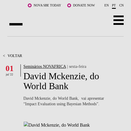
Saltar para o conteúdo principal
NOVA SBE TODAY
DONATE NOW
EN
PT
CN
SOBRE NÓS
CURSOS
<
VOLTAR
01
Seminários NOVAFRICA
| sexta-feira
DOCENTES E INVESTIGAÇÃO
David Mckenzie, do
jul '22
COMUNIDADE
World Bank
LIFE AT NOVA SBE
David Mckenzie, do World Bank, vai apresentar
“Impact Evaluation using Bayesian Methods”.
WHAT'S HAPPENING