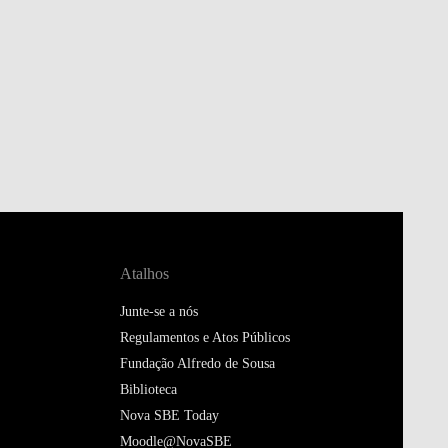
Atalhos
Junte-se a nós
Regulamentos e Atos Públicos
Fundação Alfredo de Sousa
Biblioteca
Nova SBE Today
Moodle@NovaSBE