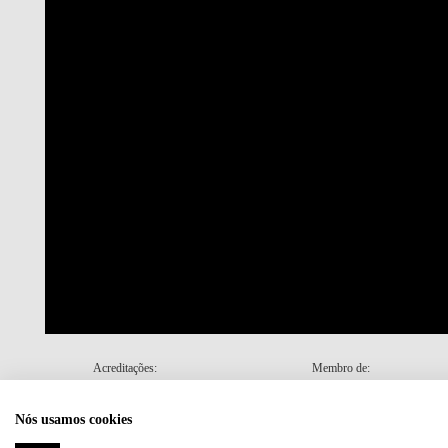
Acreditações:
Membro de:
Nós usamos cookies
Plano de Recuperação e Resiliência (PRR)