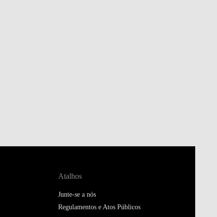
Atalhos
Junte-se a nós
Regulamentos e Atos Públicos