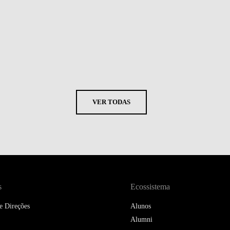
VER TODAS
s
Ecossistema
e Direções
Alunos
Alumni