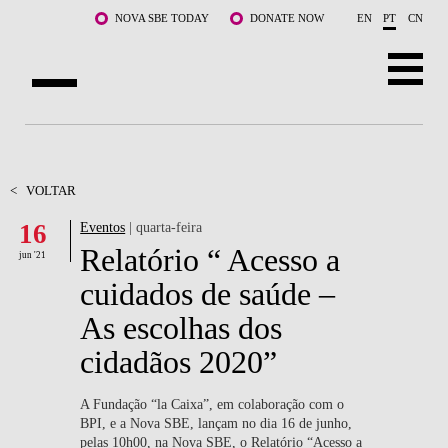
Saltar para o conteúdo principal
NOVA SBE TODAY
DONATE NOW
EN
PT
CN
SOBRE NÓS
CURSOS
<
VOLTAR
16
Eventos
| quarta-feira
DOCENTES E INVESTIGAÇÃO
Relatório “ Acesso a
jun '21
COMUNIDADE
cuidados de saúde –
As escolhas dos
LIFE AT NOVA SBE
cidadãos 2020”
WHAT'S HAPPENING
A Fundação “la Caixa”, em colaboração com o
BPI, e a Nova SBE, lançam no dia 16 de junho,
pelas 10h00, na Nova SBE, o Relatório “Acesso a