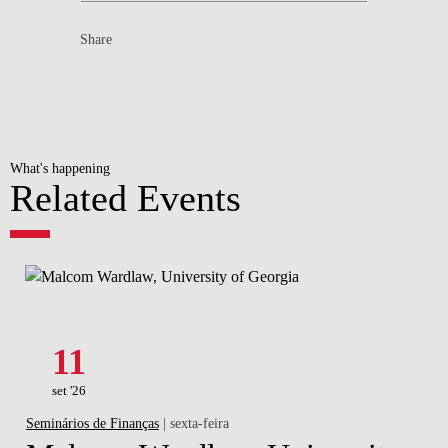
Share
What's happening
Related Events
11
set '26
Seminários de Finanças
| sexta-feira