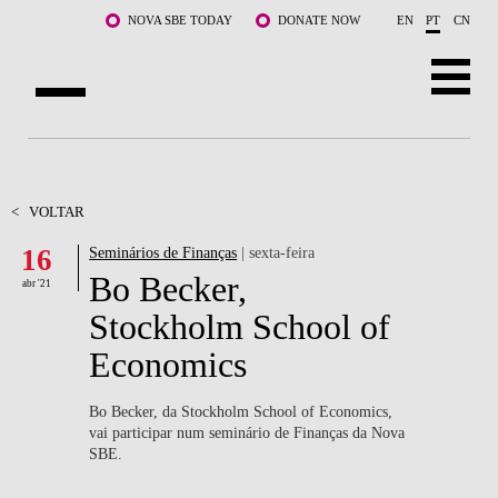
Saltar para o conteúdo principal
NOVA SBE TODAY
DONATE NOW
EN
PT
CN
SOBRE NÓS
CURSOS
<
VOLTAR
16
Seminários de Finanças
| sexta-feira
DOCENTES E INVESTIGAÇÃO
Bo Becker,
abr '21
COMUNIDADE
Stockholm School of
Economics
LIFE AT NOVA SBE
WHAT'S HAPPENING
Bo Becker, da Stockholm School of Economics,
vai participar num seminário de Finanças da Nova
SBE.