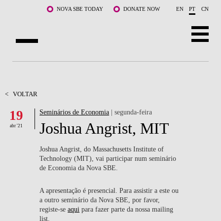
Saltar para o conteúdo principal
NOVA SBE TODAY
DONATE NOW
EN
PT
CN
SOBRE NÓS
CURSOS
<
VOLTAR
19
Seminários de Economia
| segunda-feira
DOCENTES E INVESTIGAÇÃO
Joshua Angrist, MIT
abr '21
COMUNIDADE
Joshua Angrist, do Massachusetts Institute of
LIFE AT NOVA SBE
Technology (MIT), vai participar num seminário
de Economia da Nova SBE.
WHAT'S HAPPENING
A apresentação é presencial. Para assistir a este ou
a outro seminário da Nova SBE, por favor,
registe-se
aqui
para fazer parte da nossa mailing
list.