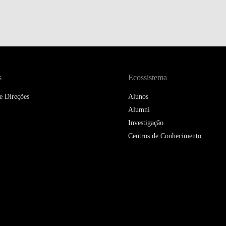
DOUBLE DEGREES
DIREITO & GESTÃO
DIREITO E ECONOMIA
DO MAR
s
Ecossistema
DUAL DEGREE NYU
e Direções
Alunos
Alumni
Investigação
Centros de Conhecimento