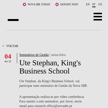
Saltar para o conteúdo principal
NOVA SBE TODAY
DONATE NOW
EN
PT
CN
SOBRE NÓS
CURSOS
<
VOLTAR
04
Seminários de Gestão
| sexta-feira
DOCENTES E INVESTIGAÇÃO
Ute Stephan, King's
dez '20
COMUNIDADE
Business School
LIFE AT NOVA SBE
Ute Stephan, da King's Business School, vai
participar num seminário de Gestão da Nova SBE.
WHAT'S HAPPENING
A apresentação realiza-se por vídeo conferência.
Para assistir a este seminário, por favor, envie
email para research.office@novasbe.pt