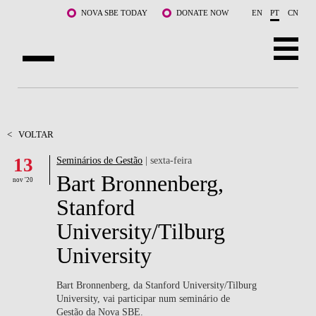
Saltar para o conteúdo principal
NOVA SBE TODAY
DONATE NOW
EN
PT
CN
SOBRE NÓS
CURSOS
<
VOLTAR
13
Seminários de Gestão
| sexta-feira
DOCENTES E INVESTIGAÇÃO
Bart Bronnenberg,
nov '20
COMUNIDADE
Stanford
University/Tilburg
LIFE AT NOVA SBE
University
WHAT'S HAPPENING
Bart Bronnenberg, da Stanford University/Tilburg
University, vai participar num seminário de
Gestão da Nova SBE.