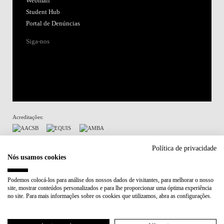
Webmail
Student Hub
Portal de Denúncias
Siga-nos
Acreditações:
Membro de:
Política de privacidade
Nós usamos cookies
Participa em:
Podemos colocá-los para análise dos nossos dados de visitantes, para melhorar o nosso
site, mostrar conteúdos personalizados e para lhe proporcionar uma óptima experiência
Plano de Recuperação e Resiliência (PRR)
no site. Para mais informações sobre os cookies que utilizamos, abra as configurações.
Política de Privacidade
Política de Cookies