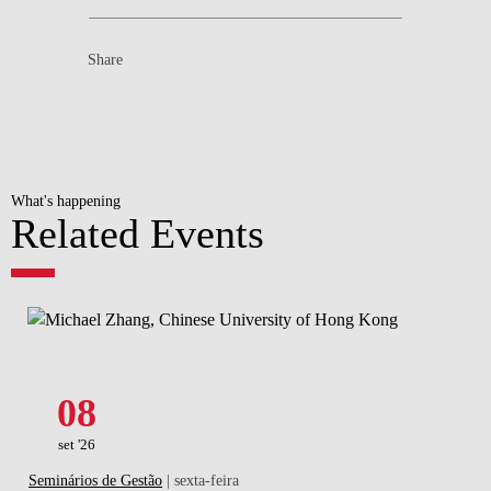
Share
What's happening
Related Events
08
set '26
Seminários de Gestão
| sexta-feira