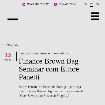
Saltar para o conteúdo principal
NOVA SBE TODAY
DONATE NOW
EN
PT
CN
SOBRE NÓS
CURSOS
<
VOLTAR
13
Seminários de Finanças
| quarta-feira
DOCENTES E INVESTIGAÇÃO
Finance Brown Bag
mai '20
COMUNIDADE
Seminar com Ettore
Panetti
LIFE AT NOVA SBE
WHAT'S HAPPENING
Ettore Panetti, do Banco de Portugal, participa
num Finance Brown Bag Seminar para apresentar
"Over-Saving and Financial Fragility".