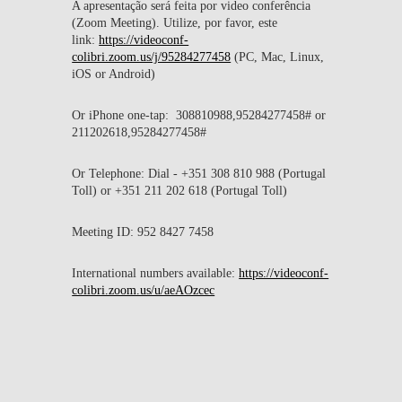
A apresentação será feita por video conferência
(Zoom Meeting). Utilize, por favor, este
link:
https://videoconf-
colibri.zoom.us/j/95284277458
(PC, Mac, Linux,
iOS or Android)
Or iPhone one-tap: 308810988,95284277458# or
211202618,95284277458#
Or Telephone: Dial - +351 308 810 988 (Portugal
Toll) or +351 211 202 618 (Portugal Toll)
Meeting ID: 952 8427 7458
International numbers available:
https://videoconf-
colibri.zoom.us/u/aeAOzcec