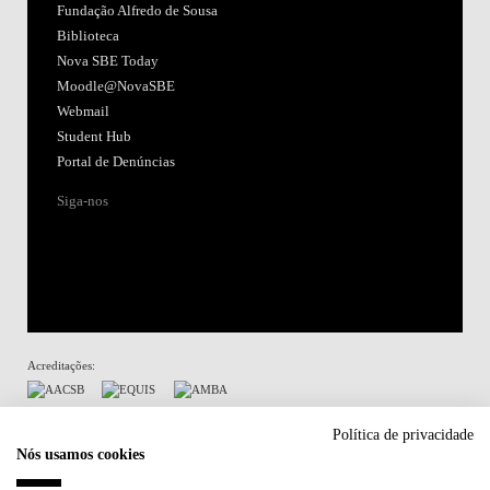
Fundação Alfredo de Sousa
Biblioteca
Nova SBE Today
Moodle@NovaSBE
Webmail
Student Hub
Portal de Denúncias
Siga-nos
Acreditações:
Membro de:
Política de privacidade
Nós usamos cookies
Participa em: