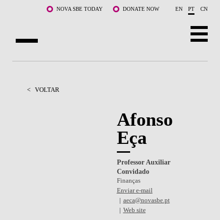
Saltar para o conteúdo principal
NOVA SBE TODAY
DONATE NOW
EN
PT
CN
SOBRE NÓS
CURSOS
<
VOLTAR
DOCENTES E INVESTIGAÇÃO
Afonso
Eça
COMUNIDADE
LIFE AT NOVA SBE
Professor Auxiliar
Convidado
WHAT'S HAPPENING
Finanças
Enviar e-mail
aeca@novasbe.pt
Web site