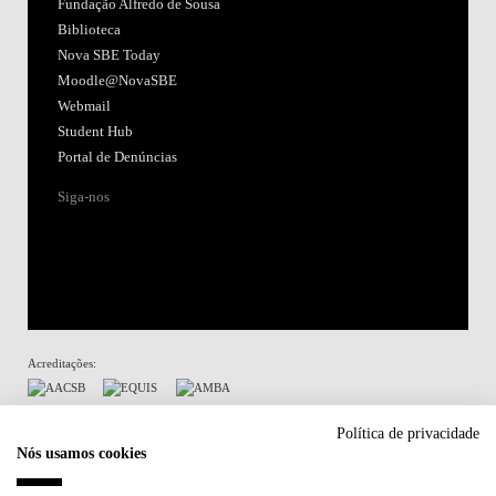
Fundação Alfredo de Sousa
Biblioteca
Nova SBE Today
Moodle@NovaSBE
Webmail
Student Hub
Portal de Denúncias
Siga-nos
Acreditações:
Membro de:
Política de privacidade
Nós usamos cookies
Participa em: