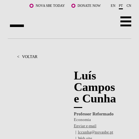
Saltar para o conteúdo principal
NOVA SBE TODAY
DONATE NOW
EN
PT
CN
SOBRE NÓS
CURSOS
<
VOLTAR
DOCENTES E INVESTIGAÇÃO
Luís
Campos
COMUNIDADE
e Cunha
LIFE AT NOVA SBE
WHAT'S HAPPENING
Professor Reformado
Economia
Enviar e-mail
lccunha@novasbe.pt
Web site