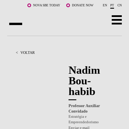
Saltar para o conteúdo principal
NOVA SBE TODAY
DONATE NOW
EN
PT
CN
SOBRE NÓS
CURSOS
<
VOLTAR
DOCENTES E INVESTIGAÇÃO
Nadim
Bou-
COMUNIDADE
habib
LIFE AT NOVA SBE
WHAT'S HAPPENING
Professor Auxiliar
Convidado
Estratégia e
Empreendedorismo
Enviar e-mail