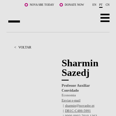
Saltar para o conteúdo principal
NOVA SBE TODAY
DONATE NOW
EN
PT
CN
SOBRE NÓS
CURSOS
<
VOLTAR
DOCENTES E INVESTIGAÇÃO
Sharmin
Sazedj
COMUNIDADE
LIFE AT NOVA SBE
Professor Auxiliar
Convidado
WHAT'S HAPPENING
Economia
Enviar e-mail
sharmin@novasbe.pt
DB1C-C486-5991