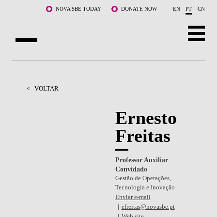
Saltar para o conteúdo principal
NOVA SBE TODAY
DONATE NOW
EN
PT
CN
SOBRE NÓS
CURSOS
<
VOLTAR
DOCENTES E INVESTIGAÇÃO
Ernesto
Freitas
COMUNIDADE
LIFE AT NOVA SBE
Professor Auxiliar
Convidado
WHAT'S HAPPENING
Gestão de Operações,
Tecnologia e Inovação
Enviar e-mail
efreitas@novasbe.pt
Web site