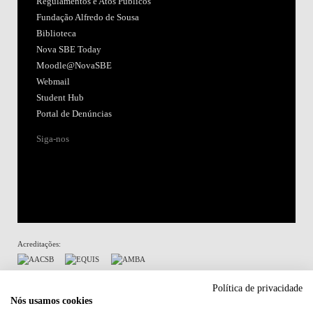
Regulamentos e Atos Públicos
Fundação Alfredo de Sousa
Biblioteca
Nova SBE Today
Moodle@NovaSBE
Webmail
Student Hub
Portal de Denúncias
Siga-nos
Acreditações:
Membro de:
Política de privacidade
Nós usamos cookies