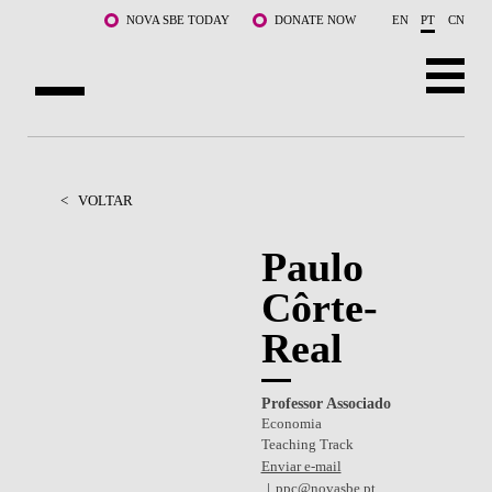
Saltar para o conteúdo principal
NOVA SBE TODAY
DONATE NOW
EN
PT
CN
SOBRE NÓS
CURSOS
<
VOLTAR
DOCENTES E INVESTIGAÇÃO
Paulo
Côrte-
COMUNIDADE
Real
LIFE AT NOVA SBE
WHAT'S HAPPENING
Professor Associado
Economia
Teaching Track
Enviar e-mail
ppc@novasbe.pt