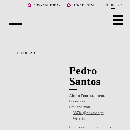
Saltar para o conteúdo principal
NOVA SBE TODAY
DONATE NOW
EN
PT
CN
SOBRE NÓS
CURSOS
<
VOLTAR
DOCENTES E INVESTIGAÇÃO
Pedro
Santos
COMUNIDADE
LIFE AT NOVA SBE
Aluno Doutoramento
Economia
WHAT'S HAPPENING
Enviar e-mail
38781@novasbe.pt
Web site
Environmental Economics