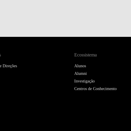
DOUBLE DEGREES
DIREITO & GESTÃO
DIREITO E ECONOMIA
DO MAR
DUAL DEGREE NYU
s
Ecossistema
e Direções
Alunos
Alumni
Investigação
Centros de Conhecimento