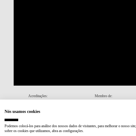
Acreditações:
Membro de:
Nós usamos cookies
Plano de Recuperação e Resiliência (PRR)
Podemos colocá-los para análise dos nossos dados de visitantes, para melhorar o nosso site
sobre os cookies que utilizamos, abra as configurações.