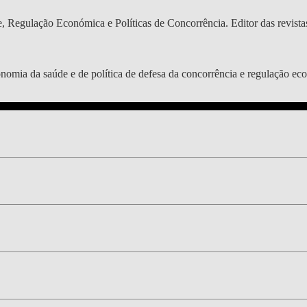
DOUBLE DEGREES
 Regulação Económica e Políticas de Concorrência. Editor das revistas 
DIREITO & GESTÃO
DIREITO E ECONOMIA
onomia da saúde e de política de defesa da concorrência e regulação ec
DO MAR
DUAL DEGREE NYU