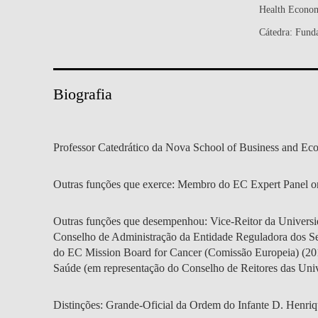
Health Econo
MESTRADOS EXECUTIVOS
DIVERSIDADE, EQUIDADE E
L
Cátedra: Funda
INCLUSÃO
LISBON MBA
E
PROJETOS PARA UM
PROGRAMAS DE
FUTURO MELHOR
Biografia
INTERCÂMBIO
R
MODELO DE GOVERNO
ESCOLAS DE VERÃO
Professor Catedrático da Nova School of Business and Ec
JUNTE-SE A NÓS
FORMAÇÃO DE
EXECUTIVOS
Outras funções que exerce: Membro do EC Expert Panel on
CONTACTOS
Outras funções que desempenhou: Vice-Reitor da Univers
Conselho de Administração da Entidade Reguladora dos S
do EC Mission Board for Cancer (Comissão Europeia) (20
Saúde (em representação do Conselho de Reitores das Uni
Distinções: Grande-Oficial da Ordem do Infante D. Henriqu