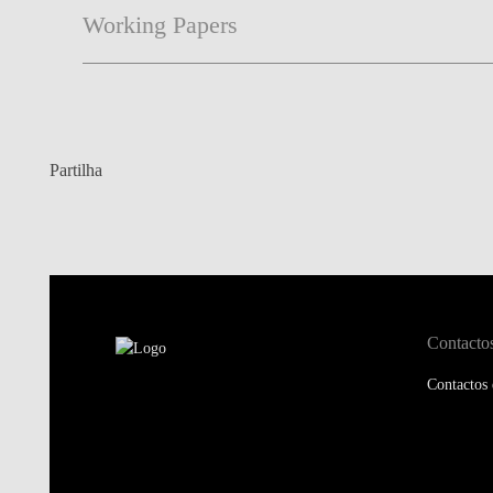
Working Papers
Partilha
Contacto
Contactos 