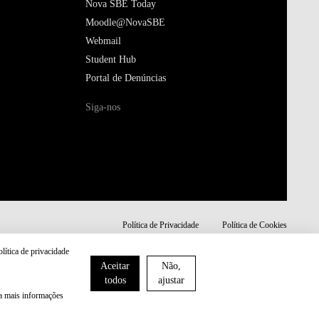
Nova SBE Today
Moodle@NovaSBE
Webmail
Student Hub
Portal de Denúncias
Siga-nos
Política de Privacidade
Política de Cookies
olítica de privacidade
Aceitar
Não,
todos
ajustar
ra mais informações