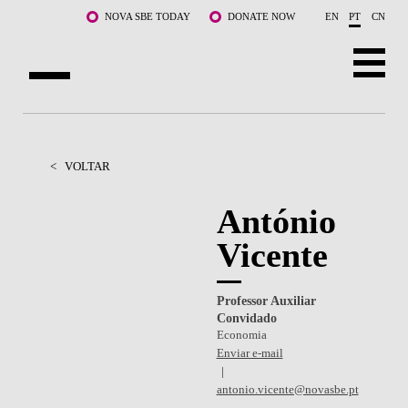
Saltar para o conteúdo principal
NOVA SBE TODAY
DONATE NOW
EN
PT
CN
SOBRE NÓS
CURSOS
<
VOLTAR
DOCENTES E INVESTIGAÇÃO
António
Vicente
COMUNIDADE
LIFE AT NOVA SBE
Professor Auxiliar
Convidado
WHAT'S HAPPENING
Economia
Enviar e-mail
antonio.vicente@novasbe.pt