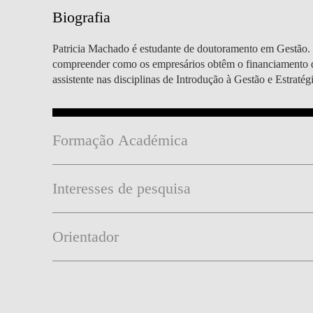
MESTRADOS EXECUTIVOS
Biografia
DIVERSIDADE, EQUIDADE E
L
INCLUSÃO
LISBON MBA
Patricia Machado é estudante de doutoramento em Gestão. Os
E
compreender como os empresários obtêm o financiamento de 
PROJETOS PARA UM
PROGRAMAS DE
assistente nas disciplinas de Introdução à Gestão e Estrat
FUTURO MELHOR
INTERCÂMBIO
R
MODELO DE GOVERNO
ESCOLAS DE VERÃO
Formação Académica
JUNTE-SE A NÓS
FORMAÇÃO DE
EXECUTIVOS
Interesses de pesquisa
CONTACTOS
Orientador