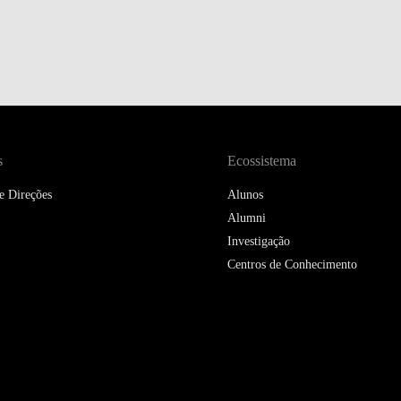
DOUBLE DEGREES
DIREITO & GESTÃO
DIREITO E ECONOMIA
DO MAR
DUAL DEGREE NYU
s
Ecossistema
e Direções
Alunos
Alumni
Investigação
Centros de Conhecimento