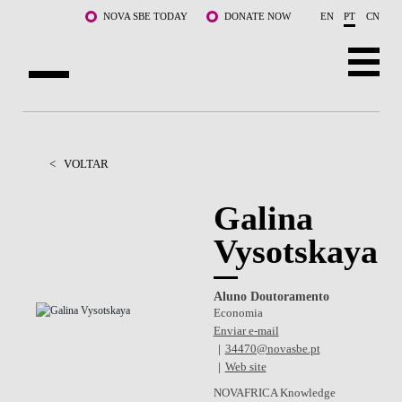
Saltar para o conteúdo principal
NOVA SBE TODAY
DONATE NOW
EN
PT
CN
SOBRE NÓS
CURSOS
<
VOLTAR
DOCENTES E INVESTIGAÇÃO
Galina
Vysotskaya
COMUNIDADE
LIFE AT NOVA SBE
Aluno Doutoramento
Economia
WHAT'S HAPPENING
Enviar e-mail
34470@novasbe.pt
Web site
NOVAFRICA Knowledge