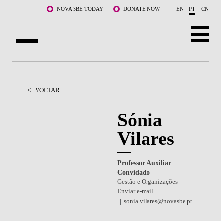
Saltar para o conteúdo principal
NOVA SBE TODAY
DONATE NOW
EN
PT
CN
SOBRE NÓS
CURSOS
<
VOLTAR
DOCENTES E INVESTIGAÇÃO
Sónia
Vilares
COMUNIDADE
LIFE AT NOVA SBE
Professor Auxiliar
Convidado
WHAT'S HAPPENING
Gestão e Organizações
Enviar e-mail
sonia.vilares@novasbe.pt