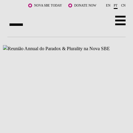
Saltar para o conteúdo principal
NOVA SBE TODAY
DONATE NOW
EN
PT
CN
SOBRE NÓS
CURSOS
DOCENTES E INVESTIGAÇÃO
COMUNIDADE
LIFE AT NOVA SBE
WHAT'S HAPPENING