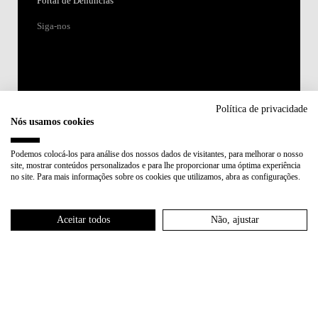
Portal de Denúncias
Siga-nos
Política de privacidade
Nós usamos cookies
Acreditações:
Podemos colocá-los para análise dos nossos dados de visitantes, para melhorar o nosso
site, mostrar conteúdos personalizados e para lhe proporcionar uma óptima experiência
Membro de:
no site. Para mais informações sobre os cookies que utilizamos, abra as configurações.
Participa em:
Aceitar todos
Não, ajustar
Plano de Recuperação e Resiliência (PRR)
Política de Privacidade
Política de Cookies