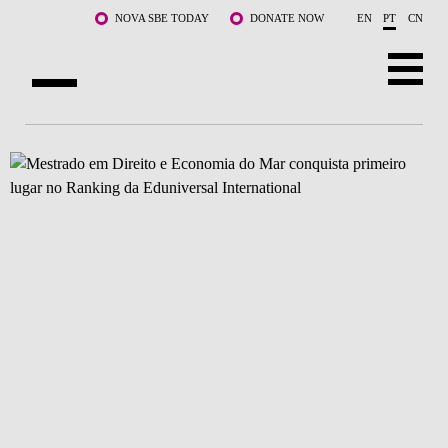
Saltar para o conteúdo principal
NOVA SBE TODAY
DONATE NOW
EN
PT
CN
SOBRE NÓS
CURSOS
DOCENTES E INVESTIGAÇÃO
COMUNIDADE
LIFE AT NOVA SBE
WHAT'S HAPPENING