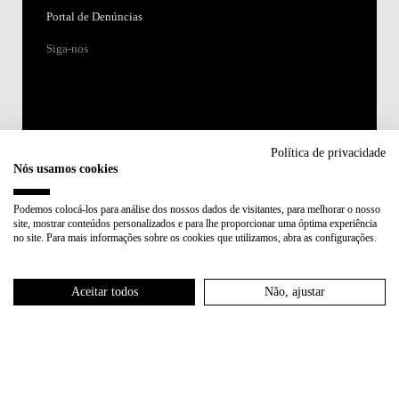
Portal de Denúncias
Siga-nos
Política de privacidade
Nós usamos cookies
Acreditações:
Podemos colocá-los para análise dos nossos dados de visitantes, para melhorar o nosso
site, mostrar conteúdos personalizados e para lhe proporcionar uma óptima experiência
Membro de:
no site. Para mais informações sobre os cookies que utilizamos, abra as configurações.
Participa em:
Aceitar todos
Não, ajustar
Plano de Recuperação e Resiliência (PRR)
Política de Privacidade
Política de Cookies