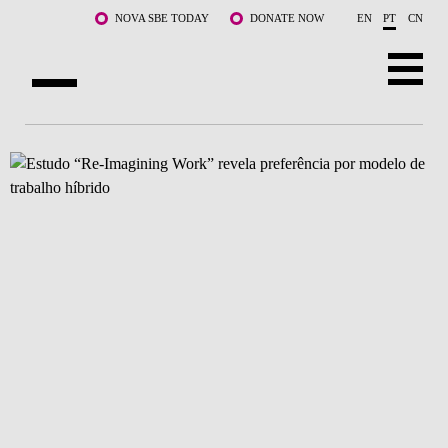
Saltar para o conteúdo principal
NOVA SBE TODAY
DONATE NOW
EN
PT
CN
SOBRE NÓS
CURSOS
DOCENTES E INVESTIGAÇÃO
COMUNIDADE
LIFE AT NOVA SBE
WHAT'S HAPPENING