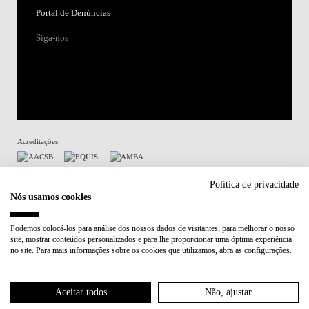
Portal de Denúncias
Siga-nos
Acreditações:
Membro de:
Política de privacidade
Nós usamos cookies
Participa em:
Podemos colocá-los para análise dos nossos dados de visitantes, para melhorar o nosso
site, mostrar conteúdos personalizados e para lhe proporcionar uma óptima experiência
Plano de Recuperação e Resiliência (PRR)
no site. Para mais informações sobre os cookies que utilizamos, abra as configurações.
Política de Privacidade
Política de Cookies
Aceitar todos
Não, ajustar