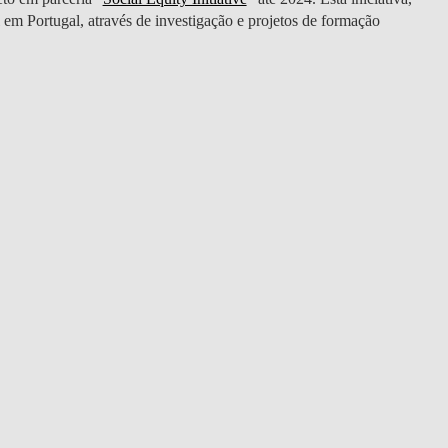
DOUBLE DEGREES
em Portugal, através de investigação e projetos de formação
DIREITO & GESTÃO
DIREITO E ECONOMIA
DO MAR
DUAL DEGREE NYU