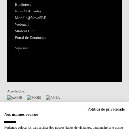
Biblioteca
Nova SBE Today
Moodle@NovaSBE
Webmail
Student Hub
Portal de Denúncias
Siga-nos
Acreditações:
Membro de:
Política de privacidade
Nós usamos cookies
Participa em:
Podemos colocá-los para análise dos nossos dados de visitantes, para melhorar o nosso