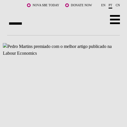
Saltar para o conteúdo principal
NOVA SBE TODAY
DONATE NOW
EN
PT
CN
SOBRE NÓS
CURSOS
DOCENTES E INVESTIGAÇÃO
COMUNIDADE
LIFE AT NOVA SBE
WHAT'S HAPPENING