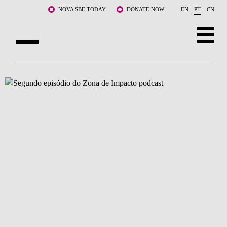
Saltar para o conteúdo principal
NOVA SBE TODAY
DONATE NOW
EN
PT
CN
SOBRE NÓS
CURSOS
DOCENTES E INVESTIGAÇÃO
COMUNIDADE
LIFE AT NOVA SBE
WHAT'S HAPPENING