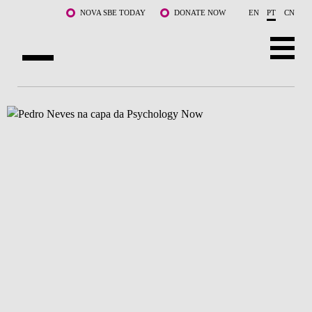
Saltar para o conteúdo principal
NOVA SBE TODAY
DONATE NOW
EN
PT
CN
SOBRE NÓS
CURSOS
DOCENTES E INVESTIGAÇÃO
COMUNIDADE
LIFE AT NOVA SBE
WHAT'S HAPPENING