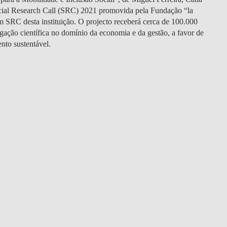
DOUBLE DEGREES
ocial Research Call (SRC) 2021 promovida pela Fundação “la
 SRC desta instituição. O projecto receberá cerca de 100.000
DIREITO & GESTÃO
igação científica no domínio da economia e da gestão, a favor de
nto sustentável.
DIREITO E ECONOMIA
DO MAR
DUAL DEGREE NYU