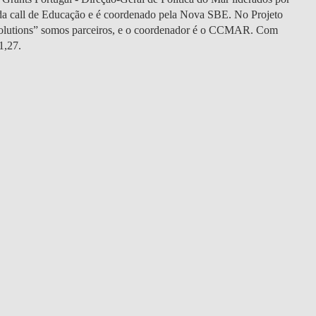
DOUBLE DEGREES
da call de Educação e é coordenado pela Nova SBE. No Projeto
ed solutions” somos parceiros, e o coordenador é o CCMAR. Com
DIREITO & GESTÃO
1,27.
DIREITO E ECONOMIA
DO MAR
DUAL DEGREE NYU