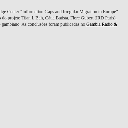
DOUBLE DEGREES
Center “Information Gaps and Irregular Migration to Europe”
DIREITO & GESTÃO
 projeto Tijan L Bah, Cátia Batista, Flore Gubert (IRD Paris),
o gambiano. As conclusões foram publicadas no
Gambia Radio &
DIREITO E ECONOMIA
DO MAR
DUAL DEGREE NYU