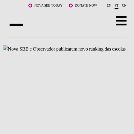
Saltar para o conteúdo principal
NOVA SBE TODAY
DONATE NOW
EN
PT
CN
SOBRE NÓS
CURSOS
DOCENTES E INVESTIGAÇÃO
COMUNIDADE
LIFE AT NOVA SBE
WHAT'S HAPPENING