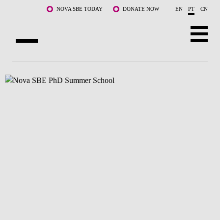
Saltar para o conteúdo principal
NOVA SBE TODAY
DONATE NOW
EN
PT
CN
SOBRE NÓS
CURSOS
DOCENTES E INVESTIGAÇÃO
COMUNIDADE
LIFE AT NOVA SBE
WHAT'S HAPPENING