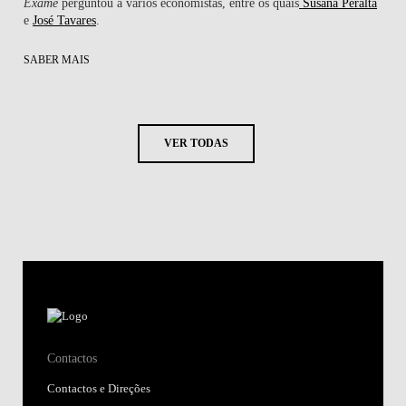
Exame
perguntou a vários economistas, entre os quais
Susana Peralta
e
José Tavares
.
SABER MAIS
VER TODAS
Contactos
Contactos e Direções