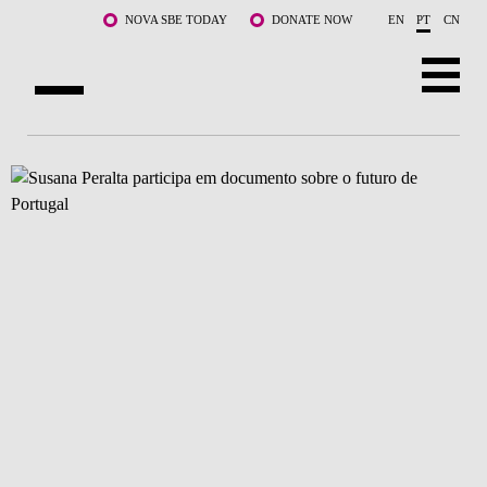
Saltar para o conteúdo principal
NOVA SBE TODAY
DONATE NOW
EN
PT
CN
SOBRE NÓS
CURSOS
DOCENTES E INVESTIGAÇÃO
COMUNIDADE
LIFE AT NOVA SBE
WHAT'S HAPPENING