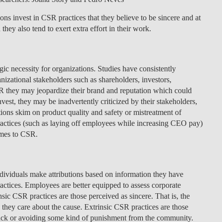
DOUBLE DEGREES
ns invest in CSR practices that they believe to be sincere and at
DIREITO & GESTÃO
they also tend to exert extra effort in their work.
DIREITO E ECONOMIA
DO MAR
gic necessity for organizations. Studies have consistently
nizational stakeholders such as shareholders, investors,
DUAL DEGREE NYU
R they may jeopardize their brand and reputation which could
nvest, they may be inadvertently criticized by their stakeholders,
tions skim on product quality and safety or mistreatment of
ractices (such as laying off employees while increasing CEO pay)
omes to CSR.
dividuals make attributions based on information they have
actices. Employees are better equipped to assess corporate
insic CSR practices are those perceived as sincere. That is, the
e they care about the cause. Extrinsic CSR practices are those
 back or avoiding some kind of punishment from the community.