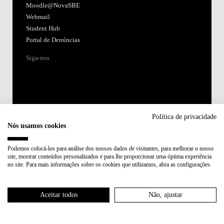
Moodle@NovaSBE
Webmail
Student Hub
Portal de Denúncias
Siga-nos
Política de privacidade
Nós usamos cookies
Acreditações:
Podemos colocá-los para análise dos nossos dados de visitantes, para melhorar o nosso
site, mostrar conteúdos personalizados e para lhe proporcionar uma óptima experiência
Membro de:
no site. Para mais informações sobre os cookies que utilizamos, abra as configurações.
Participa em:
Aceitar todos
Não, ajustar
Plano de Recuperação e Resiliência (PRR)