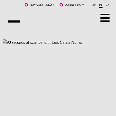
Saltar para o conteúdo principal
NOVA SBE TODAY
DONATE NOW
EN
PT
CN
SOBRE NÓS
CURSOS
DOCENTES E INVESTIGAÇÃO
COMUNIDADE
LIFE AT NOVA SBE
WHAT'S HAPPENING