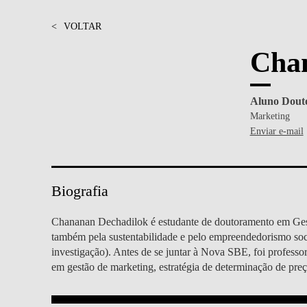
MESTRADOS EXECUTIVOS
DIVERSIDADE, EQUIDADE E
<
VOLTAR
L
INCLUSÃO
LISBON MBA
Cha
E
PROJETOS PARA UM
PROGRAMAS DE
FUTURO MELHOR
INTERCÂMBIO
R
Aluno Dout
Marketing
MODELO DE GOVERNO
ESCOLAS DE VERÃO
Enviar e-mail
JUNTE-SE A NÓS
FORMAÇÃO DE
EXECUTIVOS
CONTACTOS
Biografia
Chananan Dechadilok é estudante de doutoramento em Gest
também pela sustentabilidade e pelo empreendedorismo socia
investigação). Antes de se juntar à Nova SBE, foi profes
em gestão de marketing, estratégia de determinação de preço