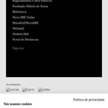
Regulamentos e Atos Públicos
Fundação Alfredo de Sousa
Biblioteca
Nova SBE Today
Moodle@NovaSBE
Webmail
Student Hub
Portal de Denúncias
Siga-nos
Acreditações:
Membro de:
Política de privacidade
Nós usamos cookies