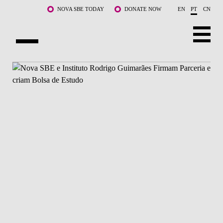
Saltar para o conteúdo principal
NOVA SBE TODAY
DONATE NOW
EN
PT
CN
SOBRE NÓS
CURSOS
DOCENTES E INVESTIGAÇÃO
COMUNIDADE
LIFE AT NOVA SBE
WHAT'S HAPPENING