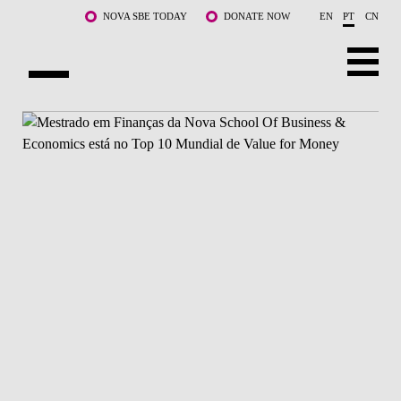
Saltar para o conteúdo principal
NOVA SBE TODAY
DONATE NOW
EN
PT
CN
SOBRE NÓS
CURSOS
DOCENTES E INVESTIGAÇÃO
COMUNIDADE
LIFE AT NOVA SBE
WHAT'S HAPPENING