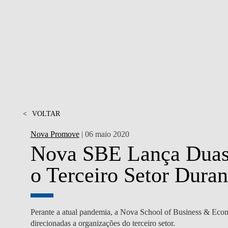
MESTRADOS EXECUTIVOS
DIVERSIDADE, EQUIDADE E
L
INCLUSÃO
LISBON MBA
E
PROJETOS PARA UM
PROGRAMAS DE
FUTURO MELHOR
INTERCÂMBIO
R
MODELO DE GOVERNO
ESCOLAS DE VERÃO
JUNTE-SE A NÓS
<
VOLTAR
FORMAÇÃO DE
EXECUTIVOS
Nova Promove
| 06 maio 2020
CONTACTOS
Nova SBE Lança Duas I
o Terceiro Setor Dur
Perante a atual pandemia, a Nova School of Business & Eco
direcionadas a organizações do terceiro setor.