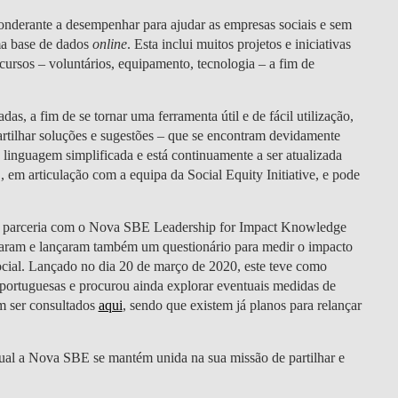
DOUBLE DEGREES
derante a desempenhar para ajudar as empresas sociais e sem
uma base de dados
online
. Esta inclui muitos projetos e iniciativas
DIREITO & GESTÃO
ecursos – voluntários, equipamento, tecnologia – a fim de
DIREITO E ECONOMIA
DO MAR
as, a fim de se tornar uma ferramenta útil e de fácil utilização,
artilhar soluções e sugestões – que se encontram devidamente
DUAL DEGREE NYU
 linguagem simplificada e está continuamente a ser atualizada
m articulação com a equipa da Social Equity Initiative, e pode
 parceria com o Nova SBE Leadership for Impact Knowledge
aram e lançaram também um questionário para medir o impacto
cial. Lançado no dia 20 de março de 2020, este teve como
s portuguesas e procurou ainda explorar eventuais medidas de
m ser consultados
aqui
, sendo que existem já planos para relançar
qual a Nova SBE se mantém unida na sua missão de partilhar e